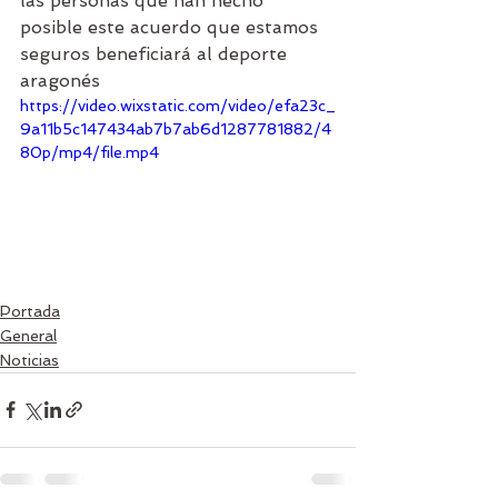
las personas que han hecho 
posible este acuerdo que estamos 
seguros beneficiará al deporte 
aragonés
https://video.wixstatic.com/video/efa23c_
9a11b5c147434ab7b7ab6d1287781882/4
80p/mp4/file.mp4
Portada
General
Noticias