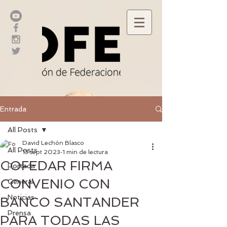
Entrada
All Posts
David Lechón Blasco
All Posts
13 sept 2023
1 min de lectura
COFEDAR FIRMA
Portada
CONVENIO CON
General
Noticias
BANCO SANTANDER
Prensa
PARA TODAS LAS