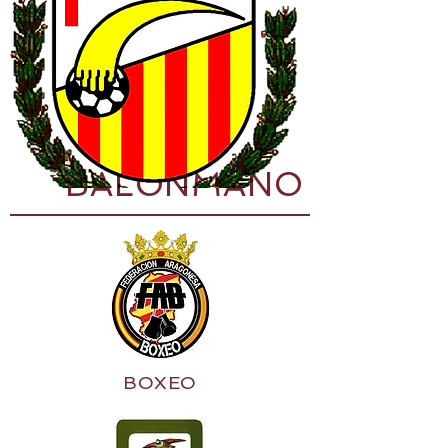
BALONMANO
BOXEO