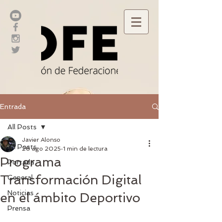
Entrada
All Posts
Javier Alonso
All Posts
26 ago 2025
1 min de lectura
Programa
Portada
Transformación Digital
General
Noticias
en el ámbito Deportivo
Prensa