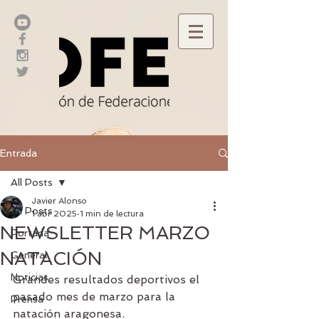
Entrada
All Posts
Javier Alonso
All Posts
1 abr 2025
1 min de lectura
NEWSLETTER MARZO
Portada
NATACIÓN
General
Noticias
Grandes resultados deportivos el 
pasado mes de marzo para la 
Prensa
natación aragonesa.